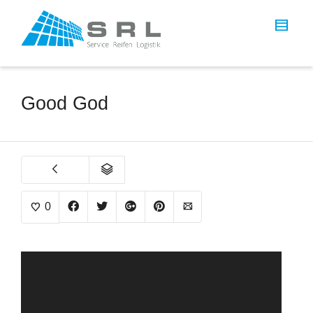
Good God
0