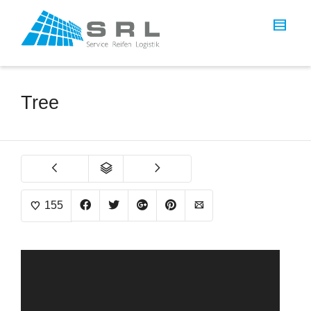
Tree
155